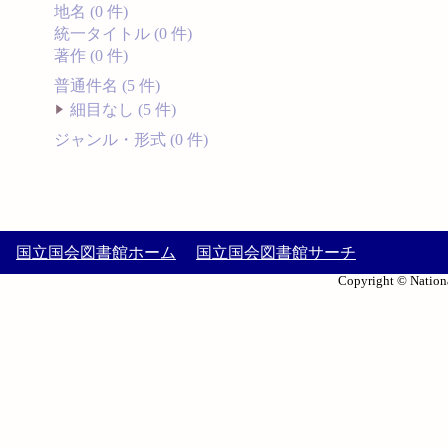
地名 (0 件)
統一タイトル (0 件)
著作 (0 件)
普通件名 (5 件)
細目なし (5 件)
ジャンル・形式 (0 件)
国立国会図書館ホーム
国立国会図書館サーチ
Copyright © Nationa