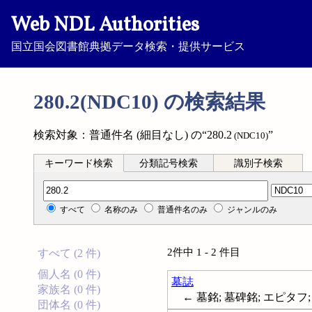
Web NDL Authorities
国立国会図書館典拠データ検索・提供サービス
280.2(NDC10) の検索結果
検索対象：普通件名 (細目なし) の“280.2
”
(NDC10)
キーワード検索
分類記号検索
識別子検索
分類記号検索
すべて
名称のみ
普通件名のみ
ジャンルのみ
2件中 1 - 2 件目
すべて (2 件)
個人名 (0 件)
墓誌
家族名 (0 件)
← 墓銘; 墓碑銘; エピタフ; Ep
団体名 (0 件)