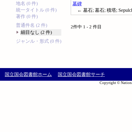
地名 (0 件)
墓碑
統一タイトル (0 件)
← 墓石; 墓石; 積塔; Sepulchr
著作 (0 件)
普通件名 (2 件)
2件中 1 - 2 件目
細目なし (2 件)
ジャンル・形式 (0 件)
国立国会図書館ホーム
国立国会図書館サーチ
Copyright © Nationa