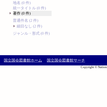
地名 (0 件)
統一タイトル (0 件)
著作 (0 件)
普通件名 (2 件)
細目なし (2 件)
ジャンル・形式 (0 件)
国立国会図書館ホーム
国立国会図書館サーチ
Copyright © Nationa