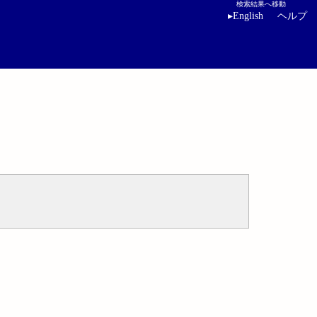
検索結果へ移動
▸
English
ヘルプ