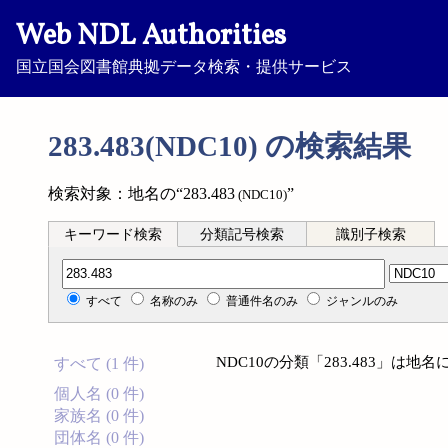
Web NDL Authorities
国立国会図書館典拠データ検索・提供サービス
283.483(NDC10) の検索結果
検索対象：地名の“283.483
”
(NDC10)
キーワード検索
分類記号検索
識別子検索
分類記号検索
すべて
名称のみ
普通件名のみ
ジャンルのみ
NDC10の分類「283.483」は
すべて (1 件)
個人名 (0 件)
家族名 (0 件)
団体名 (0 件)