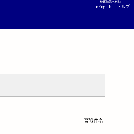
検索結果へ移動
▸
English
ヘルプ
普通件名