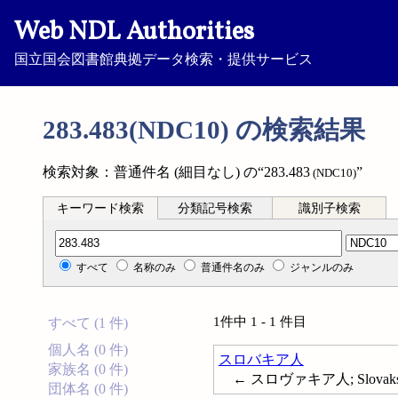
Web NDL Authorities
国立国会図書館典拠データ検索・提供サービス
283.483(NDC10) の検索結果
検索対象：普通件名 (細目なし) の“283.483
”
(NDC10)
キーワード検索
分類記号検索
識別子検索
分類記号検索
すべて
名称のみ
普通件名のみ
ジャンルのみ
1件中 1 - 1 件目
すべて (1 件)
個人名 (0 件)
スロバキア人
家族名 (0 件)
← スロヴァキア人; Slovak
団体名 (0 件)