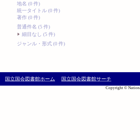
地名 (0 件)
統一タイトル (0 件)
著作 (0 件)
普通件名 (5 件)
細目なし (5 件)
ジャンル・形式 (0 件)
国立国会図書館ホーム
国立国会図書館サーチ
Copyright © Nationa