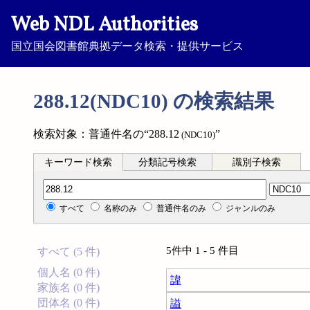
Web NDL Authorities
国立国会図書館典拠データ検索・提供サービス
288.12(NDC10) の検索結果
検索対象：普通件名の“288.12
”
(NDC10)
キーワード検索
分類記号検索
識別子検索
分類記号検索
すべて
名称のみ
普通件名のみ
ジャンルのみ
5件中 1 - 5 件目
すべて (5 件)
個人名 (0 件)
諱
家族名 (0 件)
団体名 (0 件)
謚