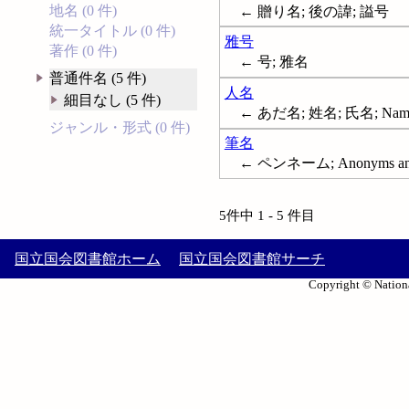
地名 (0 件)
← 贈り名; 後の諱; 謚号
統一タイトル (0 件)
雅号
著作 (0 件)
← 号; 雅名
普通件名 (5 件)
人名
細目なし (5 件)
← あだ名; 姓名; 氏名; Names,
ジャンル・形式 (0 件)
筆名
← ペンネーム; Anonyms and
5件中 1 - 5 件目
国立国会図書館ホーム
国立国会図書館サーチ
Copyright © Nationa