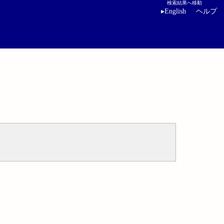
検索結果へ移動
▸
English
ヘルプ