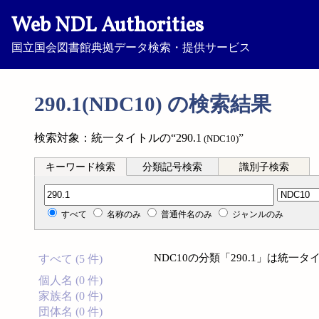
Web NDL Authorities
国立国会図書館典拠データ検索・提供サービス
290.1(NDC10) の検索結果
検索対象：統一タイトルの“290.1
”
(NDC10)
キーワード検索
分類記号検索
識別子検索
分類記号検索
すべて
名称のみ
普通件名のみ
ジャンルのみ
NDC10の分類「290.1」は統
すべて (5 件)
個人名 (0 件)
家族名 (0 件)
団体名 (0 件)