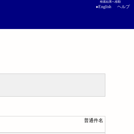
検索結果へ移動
▸
English
ヘルプ
普通件名