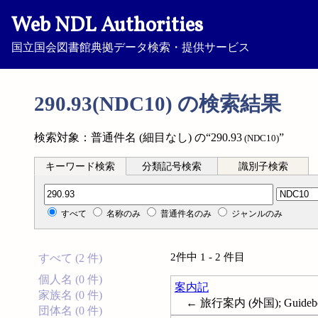
Web NDL Authorities
国立国会図書館典拠データ検索・提供サービス
290.93(NDC10) の検索結果
検索対象：普通件名 (細目なし) の“290.93
”
(NDC10)
キーワード検索
分類記号検索
識別子検索
分類記号検索
すべて
名称のみ
普通件名のみ
ジャンルのみ
2件中 1 - 2 件目
すべて (2 件)
個人名 (0 件)
案内記
家族名 (0 件)
← 旅行案内 (外国); Guideb
団体名 (0 件)