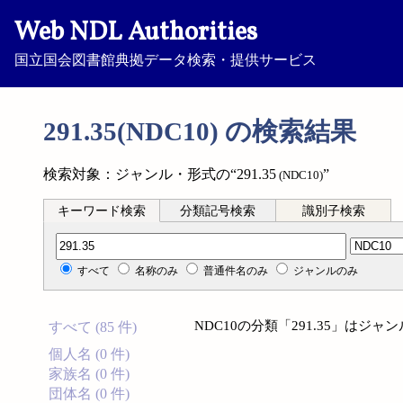
Web NDL Authorities
国立国会図書館典拠データ検索・提供サービス
291.35(NDC10) の検索結果
検索対象：ジャンル・形式の“291.35
”
(NDC10)
キーワード検索
分類記号検索
識別子検索
分類記号検索
すべて
名称のみ
普通件名のみ
ジャンルのみ
NDC10の分類「291.35」は
すべて (85 件)
個人名 (0 件)
家族名 (0 件)
団体名 (0 件)