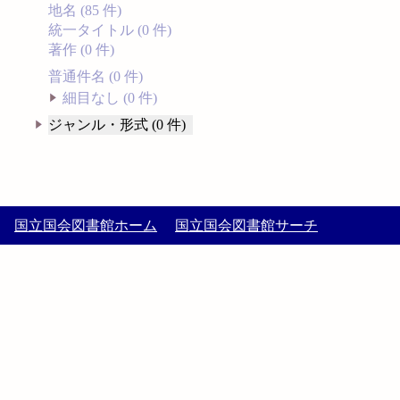
地名 (85 件)
統一タイトル (0 件)
著作 (0 件)
普通件名 (0 件)
細目なし (0 件)
ジャンル・形式 (0 件)
国立国会図書館ホーム
国立国会図書館サーチ