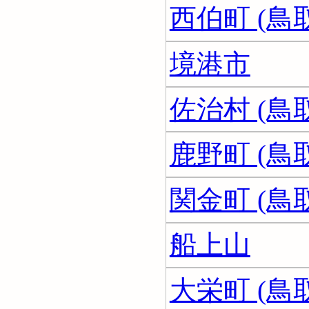
西伯町 (鳥
境港市
佐治村 (鳥
鹿野町 (鳥
関金町 (鳥
船上山
大栄町 (鳥