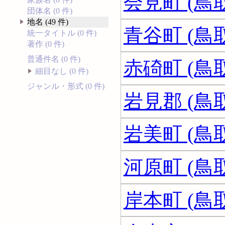
会見町 (鳥
団体名 (0 件)
地名 (49 件)
青谷町 (鳥
統一タイトル (0 件)
著作 (0 件)
普通件名 (0 件)
赤碕町 (鳥
細目なし (0 件)
ジャンル・形式 (0 件)
岩見郡 (鳥
岩美町 (鳥
河原町 (鳥
岸本町 (鳥