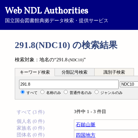
Web NDL Authorities
国立国会図書館典拠データ検索・提供サービス
291.8(NDC10) の検索結果
検索対象：地名の“291.8
”
(NDC10)
キーワード検索
分類記号検索
識別子検索
分類記号検索
すべて
名称のみ
普通件名のみ
ジャンルのみ
3件中 1 - 3 件目
すべて (3 件)
個人名 (0 件)
石鎚山脈
家族名 (0 件)
団体名 (0 件)
四国地方