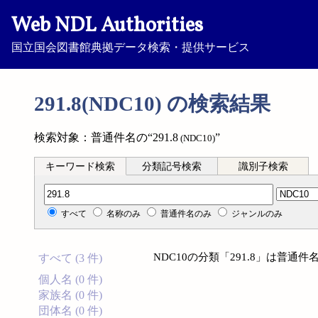
Web NDL Authorities
国立国会図書館典拠データ検索・提供サービス
291.8(NDC10) の検索結果
検索対象：普通件名の“291.8
”
(NDC10)
キーワード検索
分類記号検索
識別子検索
分類記号検索
すべて
名称のみ
普通件名のみ
ジャンルのみ
NDC10の分類「291.8」は普
すべて (3 件)
個人名 (0 件)
家族名 (0 件)
団体名 (0 件)