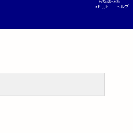
検索結果へ移動
▸
English
ヘルプ