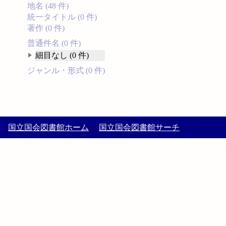
地名 (48 件)
統一タイトル (0 件)
著作 (0 件)
普通件名 (0 件)
細目なし (0 件)
ジャンル・形式 (0 件)
国立国会図書館ホーム
国立国会図書館サーチ