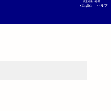
検索結果へ移動
▸
English
ヘルプ