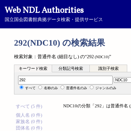
Web NDL Authorities
国立国会図書館典拠データ検索・提供サービス
292(NDC10) の検索結果
検索対象：普通件名 (細目なし) の“292
”
(NDC10)
キーワード検索
分類記号検索
識別子検索
分類記号検索
すべて
名称のみ
普通件名のみ
ジャンルのみ
NDC10の分類「292」は普通件名
すべて (5 件)
個人名 (0 件)
家族名 (0 件)
団体名 (0 件)