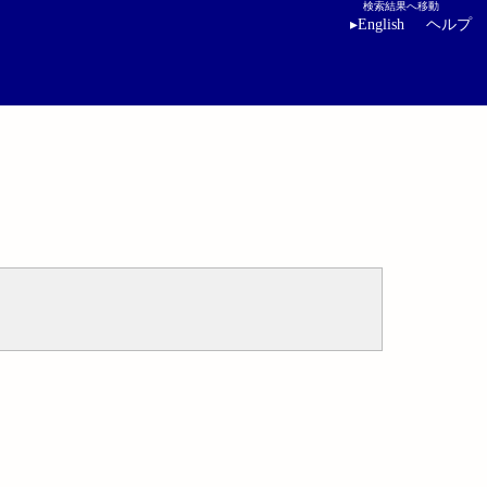
検索結果へ移動
▸
English
ヘルプ