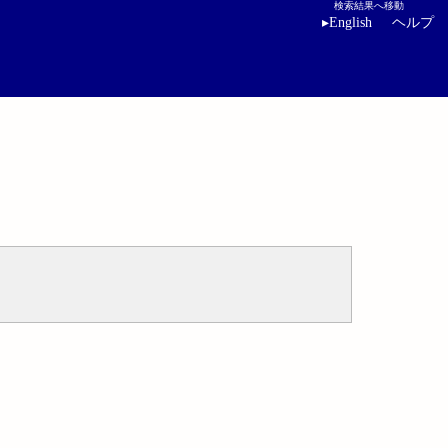
検索結果へ移動
▸
English
ヘルプ