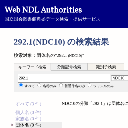
Web NDL Authorities
国立国会図書館典拠データ検索・提供サービス
292.1(NDC10) の検索結果
検索対象：団体名の“292.1
”
(NDC10)
キーワード検索
分類記号検索
識別子検索
分類記号検索
すべて
名称のみ
普通件名のみ
ジャンルのみ
NDC10の分類「292.1」は団
すべて (3 件)
個人名 (0 件)
家族名 (0 件)
団体名 (0 件)