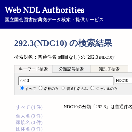
Web NDL Authorities
国立国会図書館典拠データ検索・提供サービス
292.3(NDC10) の検索結果
検索対象：普通件名 (細目なし) の“292.3
”
(NDC10)
キーワード検索
分類記号検索
識別子検索
分類記号検索
すべて
名称のみ
普通件名のみ
ジャンルのみ
NDC10の分類「292.3」は普通
すべて (4 件)
個人名 (0 件)
家族名 (0 件)
団体名 (0 件)