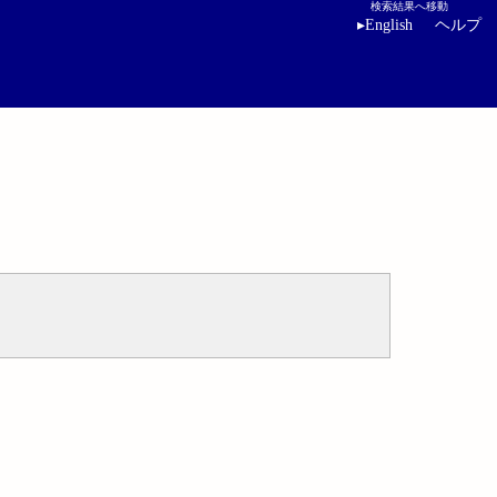
検索結果へ移動
▸
English
ヘルプ