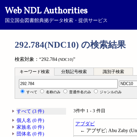
Web NDL Authorities
国立国会図書館典拠データ検索・提供サービス
292.784(NDC10) の検索結果
検索対象：“292.784
”
(NDC10)
キーワード検索
分類記号検索
識別子検索
分類記号検索
すべて
名称のみ
普通件名のみ
ジャンルのみ
3件中 1 - 3 件目
すべて (3 件)
個人名 (0 件)
アブダビ
家族名 (0 件)
← アブザビ; Abu Zaby (Unite
団体名 (0 件)