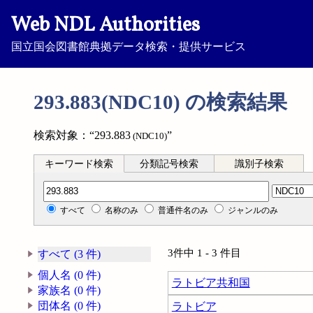
Web NDL Authorities
国立国会図書館典拠データ検索・提供サービス
293.883(NDC10) の検索結果
検索対象：“293.883
”
(NDC10)
キーワード検索
分類記号検索
識別子検索
分類記号検索
すべて
名称のみ
普通件名のみ
ジャンルのみ
3件中 1 - 3 件目
すべて (3 件)
個人名 (0 件)
ラトビア共和国
家族名 (0 件)
団体名 (0 件)
ラトビア