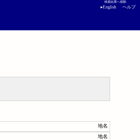
検索結果へ移動
▸
English
ヘルプ
地名
地名