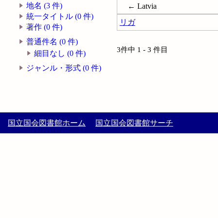
地名 (3 件)
← Latvia
統一タイトル (0 件)
リガ
著作 (0 件)
普通件名 (0 件)
3件中 1 - 3 件目
細目なし (0 件)
ジャンル・形式 (0 件)
国立国会図書館ホーム
国立国会図書館サーチ