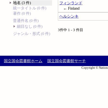
地名 (3 件)
フィンランド
統一タイトル (0 件)
← Finland
著作 (0 件)
ヘルシンキ
普通件名 (0 件)
細目なし (0 件)
3件中 1 - 3 件目
ジャンル・形式 (0 件)
国立国会図書館ホーム
国立国会図書館サーチ
Copyright © Nationa