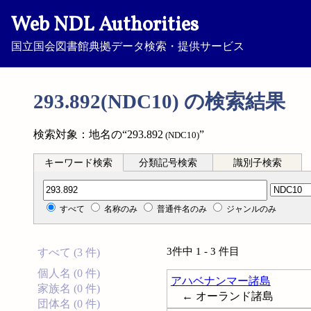
Web NDL Authorities
国立国会図書館典拠データ検索・提供サービス
293.892(NDC10) の検索結果
検索対象：地名の“293.892
”
(NDC10)
キーワード検索
分類記号検索
識別子検索
分類記号検索
すべて
名称のみ
普通件名のみ
ジャンルのみ
3件中 1 - 3 件目
すべて (3 件)
個人名 (0 件)
アハベナンマー諸島
家族名 (0 件)
← オーランド諸島
団体名 (0 件)