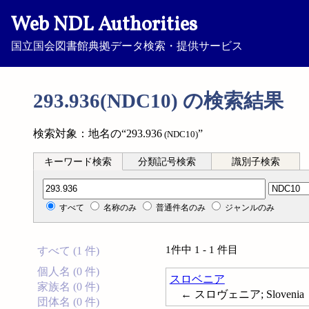
Web NDL Authorities
国立国会図書館典拠データ検索・提供サービス
293.936(NDC10) の検索結果
検索対象：地名の“293.936
”
(NDC10)
キーワード検索
分類記号検索
識別子検索
分類記号検索
すべて
名称のみ
普通件名のみ
ジャンルのみ
1件中 1 - 1 件目
すべて (1 件)
個人名 (0 件)
スロベニア
家族名 (0 件)
← スロヴェニア; Slovenia
団体名 (0 件)