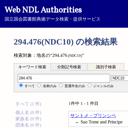
Web NDL Authorities
国立国会図書館典拠データ検索・提供サービス
294.476(NDC10) の検索結果
検索対象：地名の“294.476
”
(NDC10)
キーワード検索
分類記号検索
識別子検索
分類記号検索
すべて
名称のみ
普通件名のみ
ジャンルのみ
1件中 1 - 1 件目
すべて (1 件)
個人名 (0 件)
サントメ・プリンシペ
家族名 (0 件)
← Sao Tome and Principe
団体名 (0 件)