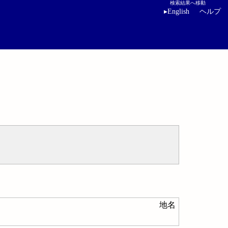
検索結果へ移動
▸
English
ヘルプ
地名