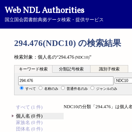
Web NDL Authorities
国立国会図書館典拠データ検索・提供サービス
294.476(NDC10) の検索結果
検索対象：個人名の“294.476
”
(NDC10)
キーワード検索
分類記号検索
識別子検索
分類記号検索
すべて
名称のみ
普通件名のみ
ジャンルのみ
NDC10の分類「294.476」は
すべて (1 件)
個人名 (0 件)
家族名 (0 件)
団体名 (0 件)