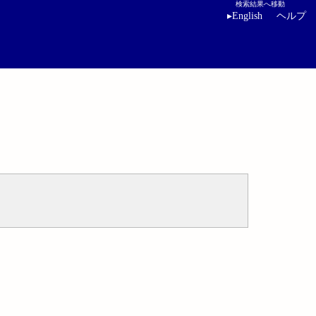
検索結果へ移動
▸
English
ヘルプ