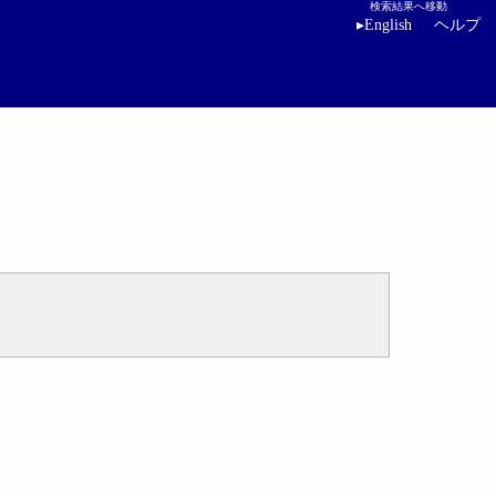
検索結果へ移動
▸
English
ヘルプ