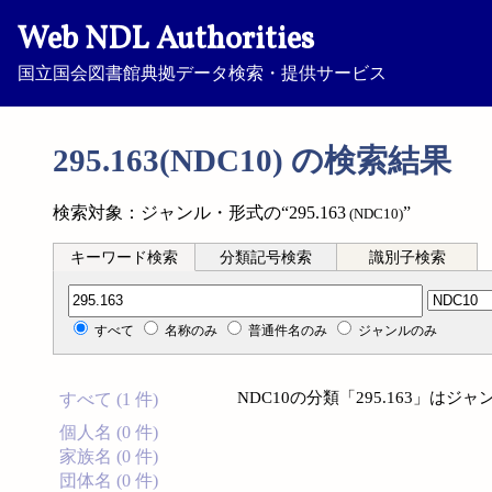
Web NDL Authorities
国立国会図書館典拠データ検索・提供サービス
295.163(NDC10) の検索結果
検索対象：ジャンル・形式の“295.163
”
(NDC10)
キーワード検索
分類記号検索
識別子検索
分類記号検索
すべて
名称のみ
普通件名のみ
ジャンルのみ
NDC10の分類「295.163」
すべて (1 件)
個人名 (0 件)
家族名 (0 件)
団体名 (0 件)