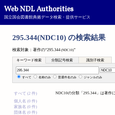
Web NDL Authorities
国立国会図書館典拠データ検索・提供サービス
295.344(NDC10) の検索結果
検索対象：著作の“295.344
”
(NDC10)
キーワード検索
分類記号検索
識別子検索
分類記号検索
すべて
名称のみ
普通件名のみ
ジャンルのみ
NDC10の分類「295.344」は
すべて (2 件)
個人名 (0 件)
家族名 (0 件)
団体名 (0 件)