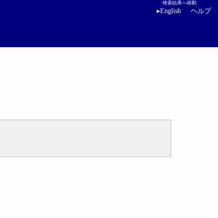
検索結果へ移動
▸
English
ヘルプ