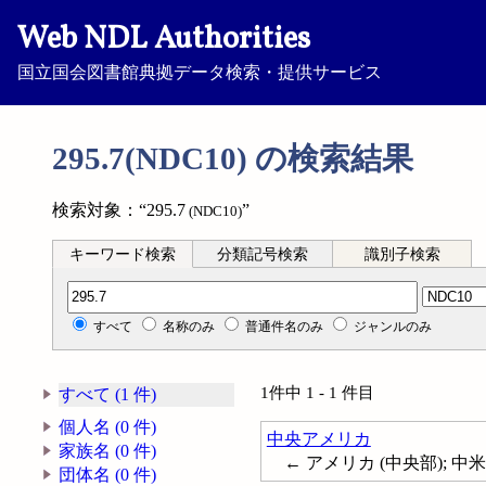
Web NDL Authorities
国立国会図書館典拠データ検索・提供サービス
295.7(NDC10) の検索結果
検索対象：“295.7
”
(NDC10)
キーワード検索
分類記号検索
識別子検索
分類記号検索
すべて
名称のみ
普通件名のみ
ジャンルのみ
1件中 1 - 1 件目
すべて (1 件)
個人名 (0 件)
中央アメリカ
家族名 (0 件)
← アメリカ (中央部); 中米; Ce
団体名 (0 件)