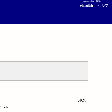
検索結果へ移動
▸
English
ヘルプ
地名
vis