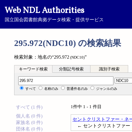
Web NDL Authorities
国立国会図書館典拠データ検索・提供サービス
295.972(NDC10) の検索結果
検索対象：地名の“295.972
”
(NDC10)
キーワード検索
分類記号検索
識別子検索
分類記号検索
すべて
名称のみ
普通件名のみ
ジャンルのみ
1件中 1 - 1 件目
すべて (1 件)
個人名 (0 件)
セントクリストファー・ネ
家族名 (0 件)
← セントクリストファー・ネーヴ
団体名 (0 件)