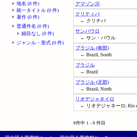
地名 (8 件)
アマゾン川
統一タイトル (0 件)
クリティバ
著作 (0 件)
← クリチバ
普通件名 (0 件)
サンパウロ
細目なし (0 件)
← サン・パウル
ジャンル・形式 (0 件)
ブラジル (南部)
← Brazil, South
ブラジル
← Brazil
ブラジル (北部)
← Brazil, North
リオデジャネイロ
← リオデジャネーロ; Rio de 
8件中 1 - 8 件目