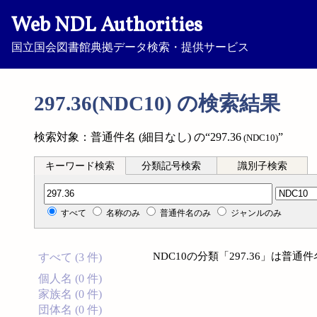
Web NDL Authorities
国立国会図書館典拠データ検索・提供サービス
297.36(NDC10) の検索結果
検索対象：普通件名 (細目なし) の“297.36
”
(NDC10)
キーワード検索
分類記号検索
識別子検索
分類記号検索
すべて
名称のみ
普通件名のみ
ジャンルのみ
NDC10の分類「297.36」は普
すべて (3 件)
個人名 (0 件)
家族名 (0 件)
団体名 (0 件)