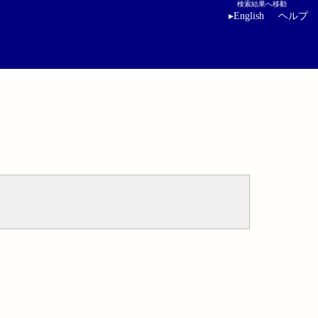
検索結果へ移動
▸
English
ヘルプ