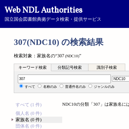
Web NDL Authorities
国立国会図書館典拠データ検索・提供サービス
307(NDC10) の検索結果
検索対象：家族名の“307
”
(NDC10)
キーワード検索
分類記号検索
識別子検索
分類記号検索
すべて
名称のみ
普通件名のみ
ジャンルのみ
NDC10の分類「307」は家族名
すべて (1 件)
個人名 (0 件)
家族名 (0 件)
団体名 (0 件)