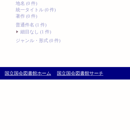
地名 (0 件)
統一タイトル (0 件)
著作 (0 件)
普通件名 (1 件)
細目なし (1 件)
ジャンル・形式 (0 件)
国立国会図書館ホーム
国立国会図書館サーチ