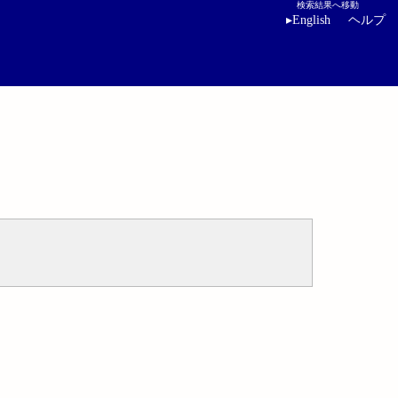
検索結果へ移動
▸
English
ヘルプ