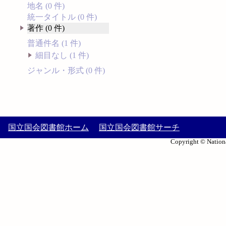
地名 (0 件)
統一タイトル (0 件)
著作 (0 件)
普通件名 (1 件)
細目なし (1 件)
ジャンル・形式 (0 件)
国立国会図書館ホーム
国立国会図書館サーチ
Copyright © Nationa