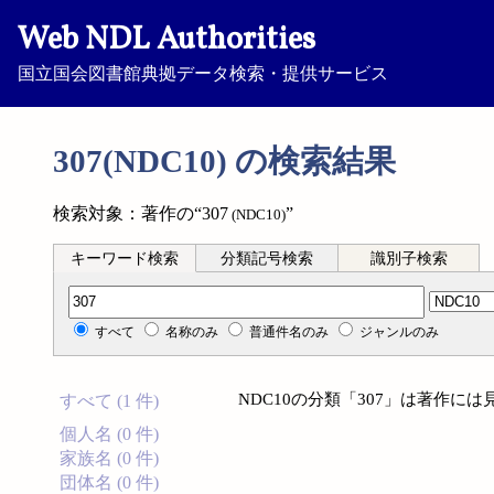
Web NDL Authorities
国立国会図書館典拠データ検索・提供サービス
307(NDC10) の検索結果
検索対象：著作の“307
”
(NDC10)
キーワード検索
分類記号検索
識別子検索
分類記号検索
すべて
名称のみ
普通件名のみ
ジャンルのみ
NDC10の分類「307」は著作に
すべて (1 件)
個人名 (0 件)
家族名 (0 件)
団体名 (0 件)