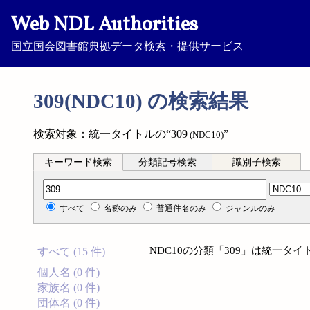
Web NDL Authorities
国立国会図書館典拠データ検索・提供サービス
309(NDC10) の検索結果
検索対象：統一タイトルの“309
”
(NDC10)
キーワード検索
分類記号検索
識別子検索
分類記号検索
すべて
名称のみ
普通件名のみ
ジャンルのみ
NDC10の分類「309」は統一タ
すべて (15 件)
個人名 (0 件)
家族名 (0 件)
団体名 (0 件)