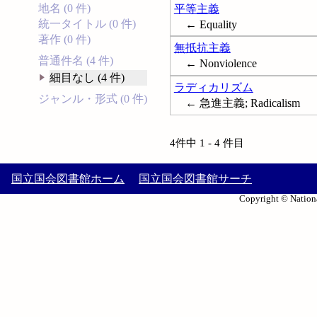
地名 (0 件)
平等主義
統一タイトル (0 件)
← Equality
著作 (0 件)
無抵抗主義
普通件名 (4 件)
← Nonviolence
細目なし (4 件)
ラディカリズム
ジャンル・形式 (0 件)
← 急進主義; Radicalism
4件中 1 - 4 件目
国立国会図書館ホーム
国立国会図書館サーチ
Copyright © Nationa