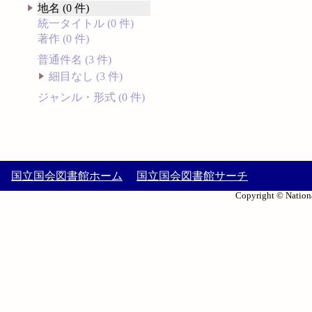
地名 (0 件)
統一タイトル (0 件)
著作 (0 件)
普通件名 (3 件)
細目なし (3 件)
ジャンル・形式 (0 件)
国立国会図書館ホーム
国立国会図書館サーチ
Copyright © Nationa