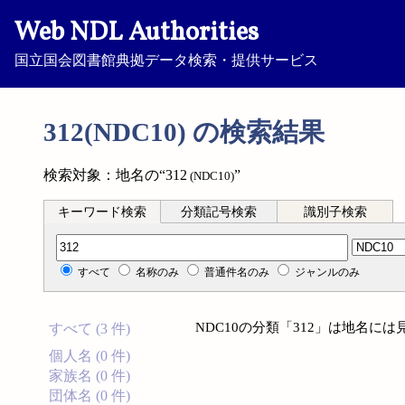
Web NDL Authorities
国立国会図書館典拠データ検索・提供サービス
312(NDC10) の検索結果
検索対象：地名の“312
”
(NDC10)
キーワード検索
分類記号検索
識別子検索
分類記号検索
すべて
名称のみ
普通件名のみ
ジャンルのみ
NDC10の分類「312」は地名に
すべて (3 件)
個人名 (0 件)
家族名 (0 件)
団体名 (0 件)