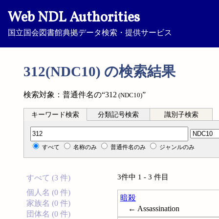
Web NDL Authorities
国立国会図書館典拠データ検索・提供サービス
312(NDC10) の検索結果
検索対象：普通件名の“312
”
(NDC10)
キーワード検索
分類記号検索
識別子検索
分類記号検索
すべて
名称のみ
普通件名のみ
ジャンルのみ
3件中 1 - 3 件目
すべて (3 件)
個人名 (0 件)
暗殺
家族名 (0 件)
← Assassination
団体名 (0 件)