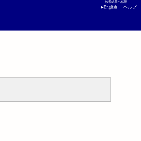
検索結果へ移動
▸
English
ヘルプ