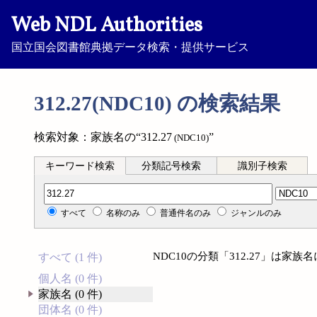
Web NDL Authorities
国立国会図書館典拠データ検索・提供サービス
312.27(NDC10) の検索結果
検索対象：家族名の“312.27
”
(NDC10)
キーワード検索
分類記号検索
識別子検索
分類記号検索
すべて
名称のみ
普通件名のみ
ジャンルのみ
NDC10の分類「312.27」は家
すべて (1 件)
個人名 (0 件)
家族名 (0 件)
団体名 (0 件)