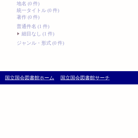
地名 (0 件)
統一タイトル (0 件)
著作 (0 件)
普通件名 (1 件)
細目なし (1 件)
ジャンル・形式 (0 件)
国立国会図書館ホーム
国立国会図書館サーチ