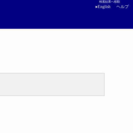
検索結果へ移動
▸
English
ヘルプ