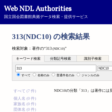
Web NDL Authorities
国立国会図書館典拠データ検索・提供サービス
313(NDC10) の検索結果
検索対象：著作の“313
”
(NDC10)
キーワード検索
分類記号検索
識別子検索
分類記号検索
すべて
名称のみ
普通件名のみ
ジャンルのみ
NDC10の分類「313」は著作に
すべて (7 件)
個人名 (0 件)
家族名 (0 件)
団体名 (0 件)