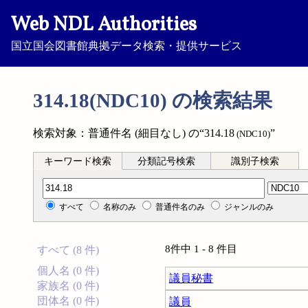
Web NDL Authorities
国立国会図書館典拠データ検索・提供サービス
314.18(NDC10) の検索結果
検索対象：普通件名 (細目なし) の“314.18
”
(NDC10)
キーワード検索
分類記号検索
識別子検索
分類記号検索
すべて
名称のみ
普通件名のみ
ジャンルのみ
8件中 1 - 8 件目
すべて (8 件)
個人名 (0 件)
議員秘書
家族名 (0 件)
団体名 (0 件)
議員