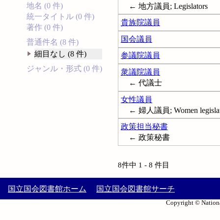
地名 (0 件)
← 地方議員; Legislators
統一タイトル (0 件)
貴族院議員
著作 (0 件)
国会議員
普通件名 (8 件)
細目なし (8 件)
参議院議員
ジャンル・形式 (0 件)
衆議院議員
← 代議士
女性議員
← 婦人議員; Women legislat
政策担当秘書
← 政策秘書
8件中 1 - 8 件目
国立国会図書館ホーム
国立国会図書館サーチ
Copyright © Nationa