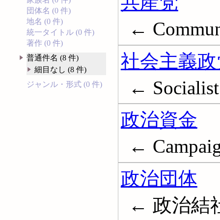
共産党
団体名 (0 件)
地名 (0 件)
← Communis
統一タイトル (0 件)
著作 (0 件)
社会主義政
普通件名 (8 件)
細目なし (8 件)
← Socialist
ジャンル・形式 (0 件)
政治資金
← Campaig
政治団体
← 政治結社; P