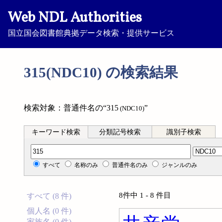
Web NDL Authorities
国立国会図書館典拠データ検索・提供サービス
315(NDC10) の検索結果
検索対象：普通件名の“315
”
(NDC10)
キーワード検索
分類記号検索
識別子検索
分類記号検索
すべて
名称のみ
普通件名のみ
ジャンルのみ
8件中 1 - 8 件目
すべて (8 件)
個人名 (0 件)
家族名 (0 件)