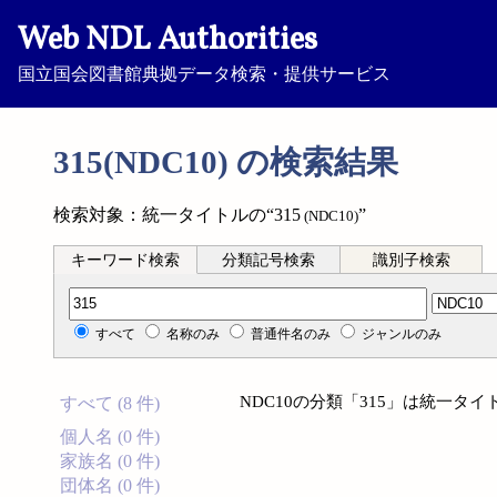
Web NDL Authorities
国立国会図書館典拠データ検索・提供サービス
315(NDC10) の検索結果
検索対象：統一タイトルの“315
”
(NDC10)
キーワード検索
分類記号検索
識別子検索
分類記号検索
すべて
名称のみ
普通件名のみ
ジャンルのみ
NDC10の分類「315」は統一タ
すべて (8 件)
個人名 (0 件)
家族名 (0 件)
団体名 (0 件)