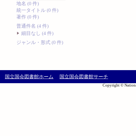
地名 (0 件)
統一タイトル (0 件)
著作 (0 件)
普通件名 (4 件)
細目なし (4 件)
ジャンル・形式 (0 件)
国立国会図書館ホーム
国立国会図書館サーチ
Copyright © Nationa