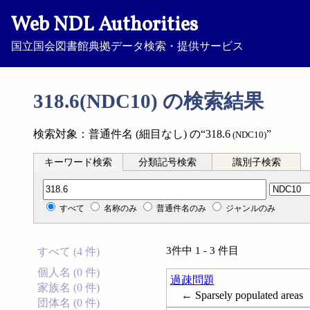
Web NDL Authorities
国立国会図書館典拠データ検索・提供サービス
318.6(NDC10) の検索結果
検索対象：普通件名 (細目なし) の“318.6
”
(NDC10)
キーワード検索
分類記号検索
識別子検索
分類記号検索
すべて
名称のみ
普通件名のみ
ジャンルのみ
3件中 1 - 3 件目
すべて (4 件)
個人名 (0 件)
過疎問題
家族名 (0 件)
← Sparsely populated areas
団体名 (0 件)