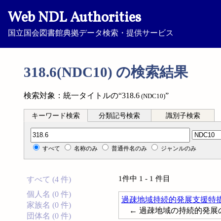
Web NDL Authorities
国立国会図書館典拠データ検索・提供サービス
318.6(NDC10) の検索結果
検索対象：統一タイトルの“318.6
”
(NDC10)
キーワード検索
分類記号検索
識別子検索
分類記号検索
すべて
名称のみ
普通件名のみ
ジャンルのみ
1件中 1 - 1 件目
すべて (4 件)
個人名 (0 件)
過疎地域持続的発展支援特
家族名 (0 件)
← 過疎地域の持続的発展
団体名 (0 件)