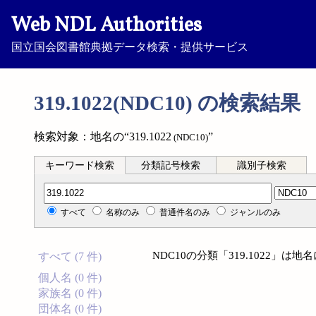
Web NDL Authorities
国立国会図書館典拠データ検索・提供サービス
319.1022(NDC10) の検索結果
検索対象：地名の“319.1022
”
(NDC10)
キーワード検索
分類記号検索
識別子検索
分類記号検索
すべて
名称のみ
普通件名のみ
ジャンルのみ
NDC10の分類「319.1022」
すべて (7 件)
個人名 (0 件)
家族名 (0 件)
団体名 (0 件)