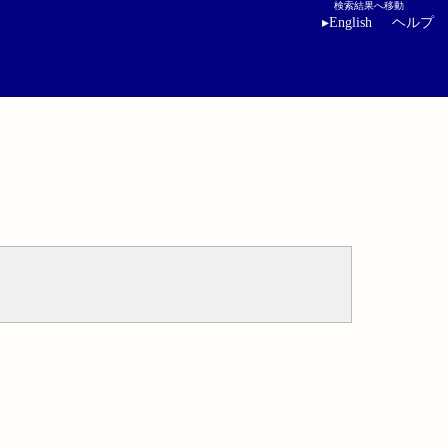
検索結果へ移動
▸
English
ヘルプ