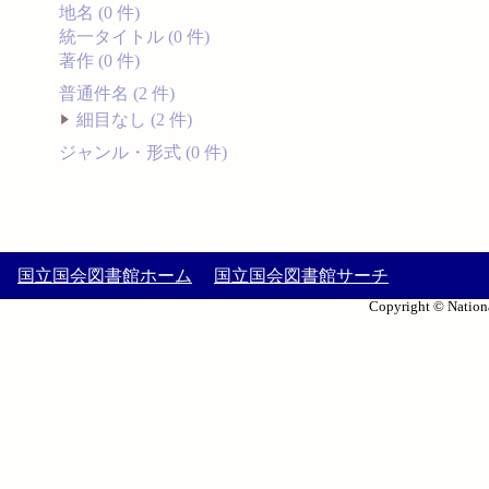
地名 (0 件)
統一タイトル (0 件)
著作 (0 件)
普通件名 (2 件)
細目なし (2 件)
ジャンル・形式 (0 件)
国立国会図書館ホーム
国立国会図書館サーチ
Copyright © Nationa