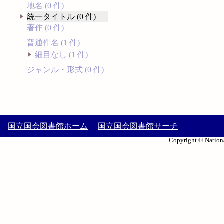
地名 (0 件)
統一タイトル (0 件)
著作 (0 件)
普通件名 (1 件)
細目なし (1 件)
ジャンル・形式 (0 件)
国立国会図書館ホーム
国立国会図書館サーチ
Copyright © Nationa