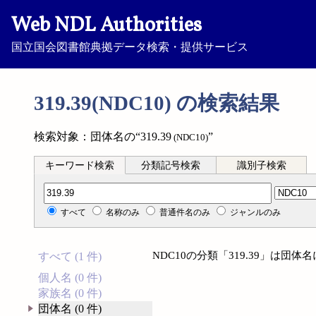
Web NDL Authorities
国立国会図書館典拠データ検索・提供サービス
319.39(NDC10) の検索結果
検索対象：団体名の“319.39
”
(NDC10)
キーワード検索
分類記号検索
識別子検索
分類記号検索
すべて
名称のみ
普通件名のみ
ジャンルのみ
NDC10の分類「319.39」は団
すべて (1 件)
個人名 (0 件)
家族名 (0 件)
団体名 (0 件)