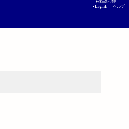
検索結果へ移動
▸
English
ヘルプ