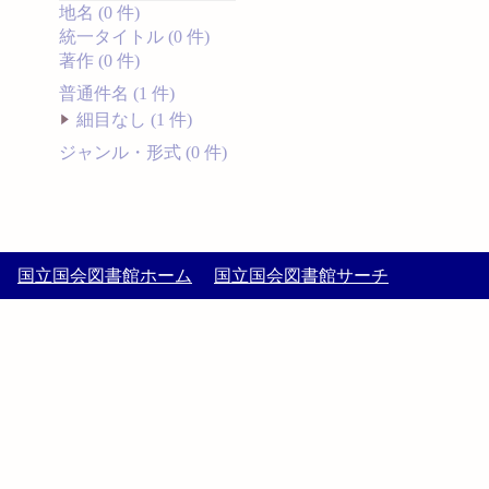
地名 (0 件)
統一タイトル (0 件)
著作 (0 件)
普通件名 (1 件)
細目なし (1 件)
ジャンル・形式 (0 件)
国立国会図書館ホーム
国立国会図書館サーチ