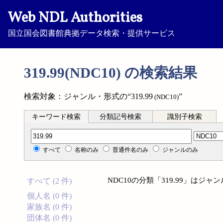
Web NDL Authorities
国立国会図書館典拠データ検索・提供サービス
319.99(NDC10) の検索結果
検索対象：ジャンル・形式の“319.99
”
(NDC10)
キーワード検索
分類記号検索
識別子検索
分類記号検索
すべて
名称のみ
普通件名のみ
ジャンルのみ
NDC10の分類「319.99」は
すべて (2 件)
個人名 (0 件)
家族名 (0 件)
団体名 (0 件)