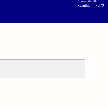
検索結果へ移動
▸
English
ヘルプ