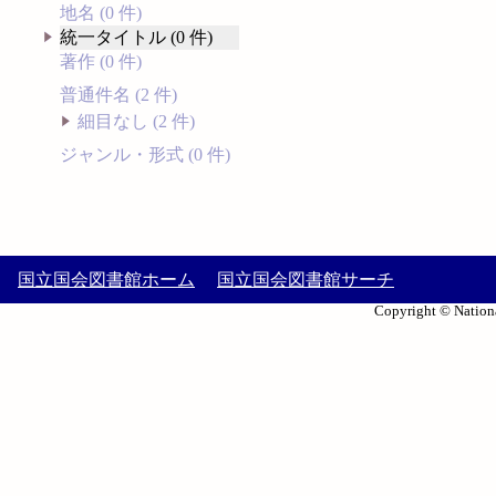
地名 (0 件)
統一タイトル (0 件)
著作 (0 件)
普通件名 (2 件)
細目なし (2 件)
ジャンル・形式 (0 件)
国立国会図書館ホーム
国立国会図書館サーチ
Copyright © Nationa